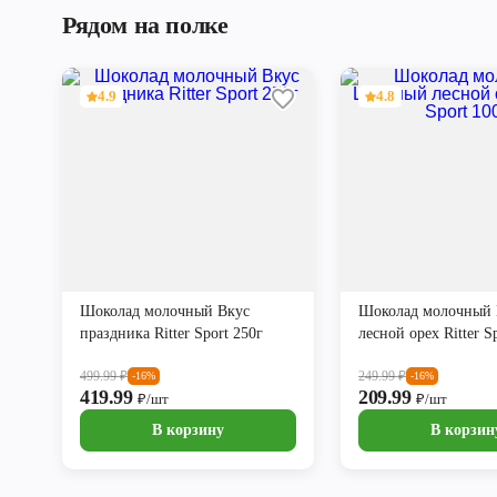
Рядом на полке
4.9
4.8
Шоколад молочный Вкус
Шоколад молочный
праздника Ritter Sport 250г
лесной орех Ritter S
499.99
₽
249.99
₽
-16%
-16%
419.99
209.99
₽/шт
₽/шт
В корзину
В корзин