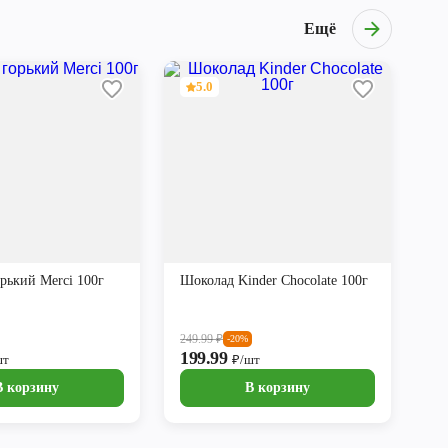
Ещё
5.0
рький Merci 100г
Шоколад Kinder Chocolate 100г
249.99
₽
-20%
199.99
шт
₽/шт
В корзину
В корзину