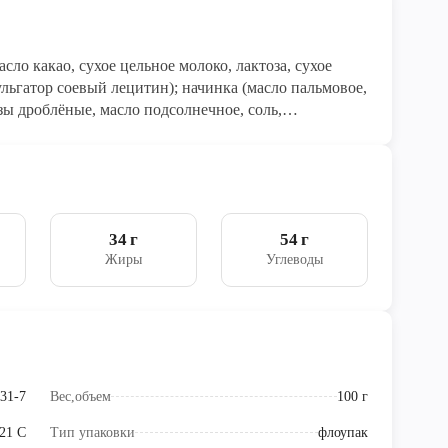
око, лактоза, сухое
льгатор соевый лецитин); начинка (масло пальмовое,
зы дроблёные, масло подсолнечное, соль,
хое цельное молоко, сухое обезжиренное молоко,
ный солод), какао-порошок с пониженным
жно наличие орехов, арахиса и яиц
34 г
54 г
Жиры
Углеводы
31-7
Вес,объем
100 г
+21 C
Тип упаковки
флоупак