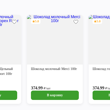
5.0
5.0
 Цельный
Шоколад молочный Merci 100г
Шоколад го
port 100г
374.99
374.99
₽/шт
₽/
у
В корзину