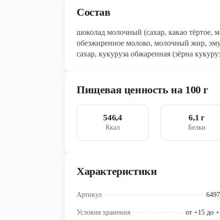
Состав
шоколад молочный (сахар, какао тёртое, масло какао, сухое цельное мол
обезжиренное молоко, молочный жир, эму
сахар, кукуруза обжаренная (зёрна кукуру
антиокислитель экстракты розмарина), су
рисовые хлопья (рис, сахар, соль, ячмен
содержанием жира, молочный жир). Возмо
Пищевая ценность на 100 г
546,4
6,1 г
Ккал
Белки
Характеристики
Артикул
6497
Условия хранения
от +15 до 