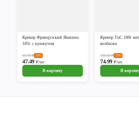
Крекер Французский Яшкино
Крекер TuC 100г ко
185г с кунжутом
колбаски
69.99
₽
100.00
₽
-32%
-25%
47.49
74.99
₽/шт
₽/шт
В корзину
В корзин