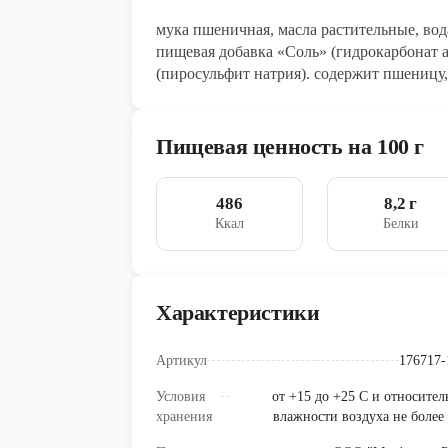
мука пшеничная, масла растительные, во
пищевая добавка «Соль» (гидрокарбонат а
(пиросульфит натрия). содержит пшеницу,
молока, сои и кунжута; противопоказано
молока и яичному белку
Пищевая ценность на 100 г
486
8,2 г
Ккал
Белки
Характеристики
Артикул
176717-
Условия
от +15 до +25 C и относител
хранения
влажности воздуха не более