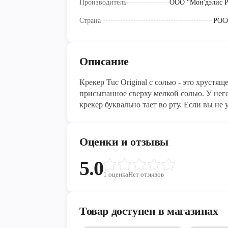
Производитель
ООО "Мон'дэлис Р
Страна
РОС
Описание
Крекер Tuc Original с солью - это хрустящ
присыпанное сверху мелкой солью. У нег
крекер буквально тает во рту. Если вы не
эти крекеры помогут быстро насытиться и 
знает, но TUC - это аббревиатура, появив
расшифровывается она как The Unique Cra
Оценки и отзывы
5.0
1
оценка
Нет отзывов
Товар доступен в магазинах