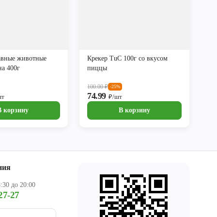
авные животные
Крекер TuC 100г со вкусом
на 400г
пиццы
100.00
₽
-25%
74.99
шт
₽/шт
В корзину
В корзину
ния
:30 до 20:00
27-27