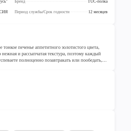
усь"
Бренд
TUC-полка
СИЯ
Период службы/Срок годности
12 месяцев
ее тонкое печенье аппетитного золотистого цвета,
о нежная и рассыпчатая текстура, поэтому каждый
 успеваете полноценно позавтракать или пообедать,
надолго избавят вас от чувства голода. Мало кто
шаяся во второй половине ХХ века в Бельгии, и
cker (уникальное печенье).