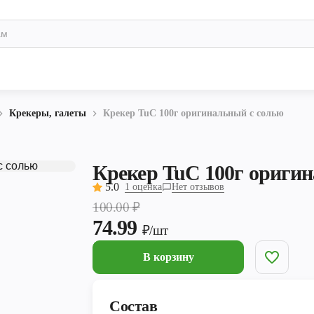
Крекеры, галеты
Крекер TuC 100г оригинальный с солью
Крекер TuC 100г ориги
5.0
1 оценка
Нет отзывов
100.00
₽
74.99
₽/шт
В корзину
Состав