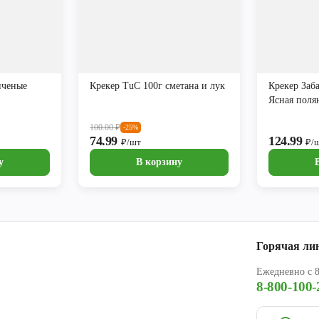
пченые
Крекер TuC 100г сметана и лук
Крекер Заб
Ясная поля
100.00
₽
-25%
74.99
124.99
₽/шт
₽/
у
В корзину
Горячая ли
Ежедневно с 8
8-800-100-