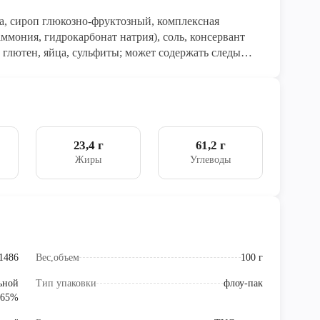
да, сироп глюкозно-фруктозный, комплексная
ммония, гидрокарбонат натрия), соль, консервант
 глютен, яйца, сульфиты; может содержать следы
 при индивидуальной непереносимости к белку
23,4 г
61,2 г
Жиры
Углеводы
1486
Вес,объем
100 г
ьной
Тип упаковки
флоу-пак
 65%