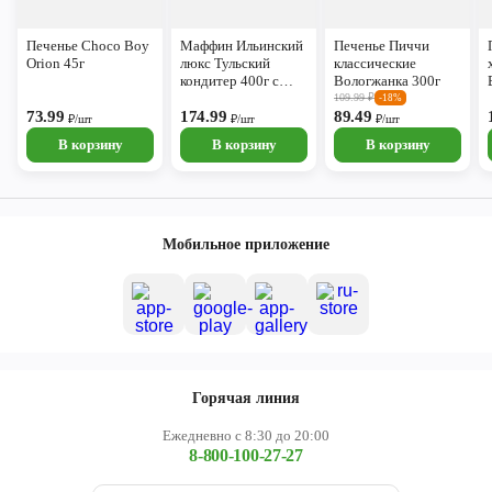
Печенье Choco Boy
Маффин Ильинский
Печенье Пиччи
Orion 45г
люкс Тульский
классические
кондитер 400г с
Вологжанка 300г
карамельной
109.99
₽
-18%
73.99
начинкой
174.99
89.49
₽/шт
₽/шт
₽/шт
В корзину
В корзину
В корзину
Мобильное приложение
Горячая линия
Ежедневно с 8:30 до 20:00
8-800-100-27-27