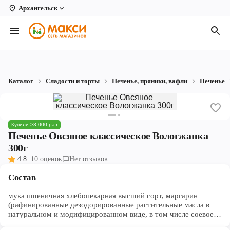
Архангельск
Вологда
Архангельск
Великий Устюг
Каталог
Сладости и торты
Печенье, пряники, вафли
Печенье
Киров
Кирово-Чепецк
Купили >3 000 раз
Коряжма
Печенье Овсяное классическое Вологжанка
300г
Котлас
4.8
10 оценок
Нет отзывов
Новодвинск
Состав
Рыбинск
мука пшеничная хлебопекарная высший сорт, маргарин
(рафинированные дезодорированные растительные масла в
Северодвинск
натуральном и модифицированном виде, в том числе соевое,
вода, эмульгаторы Е475, Е471, соль, сахар, консервант –