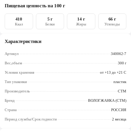
сорбат калия, регулятор кислотности – лимонная кислота,
Череповец
Пищевая ценность на 100 г
ароматизатор, краситель бета-каротин, антиокислитель –
аскорбиновая кислота, альфа-токоферол), мука овсяная. Вода,
Ярославль
сода пищевая. Соль, корица, ароматизатор ванилин,
410
5 г
14 г
66 г
антиокислитель аскорбиновая кислота
Ккал
Белки
Жиры
Углеводы
Характеристики
Артикул
340062-7
Вес,объем
300 г
Условия хранения
от +13 до +21 С
Тип упаковки
пластик
Производитель
СТМ
Бренд
ВОЛОГЖАНКА (СТМ)
Страна
РОССИЯ
Период службы/Срок годности
2 месяца