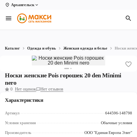
Архангельск
Вологда
Архангельск
Великий Устюг
Каталог
Одежда и обувь
Женская одежда и белье
Носки женск
Киров
Кирово-Чепецк
Носки женские Pois горошек 20 den Minimi
Коряжма
nero
0
Нет оценок
Нет отзывов
Котлас
Характеристики
Новодвинск
Артикул
644596-148798
Рыбинск
Условия хранения
Обычные условия
Северодвинск
Производитель
ООО "Единая Европа Элит"