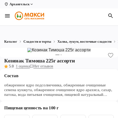
Архангельск
Вологда
Архангельск
Великий Устюг
Каталог
Сладости и торты
Халва, лукум, восточные сладости
Киров
Кирово-Чепецк
Козинак Тимоша 225г ассорти
5.0
1 оценка
Нет отзывов
Коряжма
Состав
Котлас
обжаренное ядро подсолнечника, обжаренные очищенные
Новодвинск
семена кунжута, обжаренное очищенное ядро арахиса, сахар,
патока, вода питьевая очищенная, пищевой натуральный
Рыбинск
антиокислитель - смесь токоферолов. Продукт может
содержать следы сульфитов.
Пищевая ценность на 100 г
Северодвинск