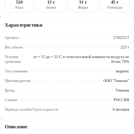
510
13 г
31 г
45 г
Череповец
Ккал
Белки
Жиры
Углеводы
Ярославль
Характеристики
Артикул
270255-7
Вес,объем
225 г
Условия
от + 15 до + 21 С и относительной влажности воздуха не
хранения
более 70%
Тип упаковки
коррекс
Производитель
ООО "Тимоша"
Бренд
Тимоша
Страна
РОССИЯ
Период службы/Срок годности
6 месяцев
Описание