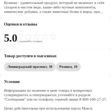
Козинак - удивительный продукт, который не включает в себя
сахаров в чистом виде, какие-либо мучные компоненты,
химические добавки, а также животные белки и жиры, при
этом остаются сладкими, вкусными и питательными. Готовят
козинаки исключительно из семян подсолнечника, кунжута,
Оценки и отзывы
орехов и мёда.
5.0
1
оценка
Нет отзывов
Товар доступен в магазинах
Ленинградский проспект, 38
Розинга, 10
Условия
Информацию по наличию и цене товара в конкретных 
супермаркетах и гипермаркетах уточняйте в разделе 
"Сообщения" или по телефону горячей линии 8-800-100-27-27. 

Цены действительны при использовании карты Макси.