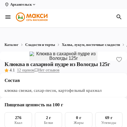
Архангельск
Вологда
Архангельск
Великий Устюг
Каталог
Сладости и торты
Халва, лукум, восточные сладости
Киров
Кирово-Чепецк
Клюква в сахарной пудре из Вологды 125г
4.1
12 оценок
Нет отзывов
Коряжма
Состав
Котлас
клюква свежая, сахар-песок, картофельный крахмал
Новодвинск
Пищевая ценность на 100 г
Рыбинск
276
2 г
0 г
69 г
Северодвинск
Ккал
Белки
Жиры
Углеводы