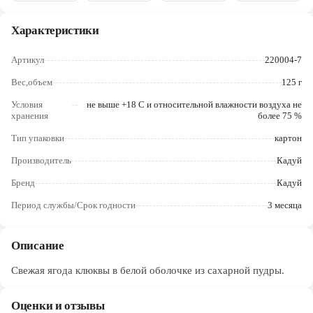
Череповец
Характеристики
Ярославль
Артикул
220004-7
Вес,объем
125 г
Условия
не выше +18 C и относительной влажности воздуха не
хранения
более 75 %
Тип упаковки
картон
Производитель
Кадуй
Бренд
Кадуй
Период службы/Срок годности
3 месяца
Описание
Свежая ягода клюквы в белой оболочке из сахарной пудры.
Оценки и отзывы