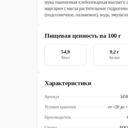
мука пшеничная хлебопекарная высшего со
маргарин ( масла растительные гидроге
(подсолнечное, пальмовое), вода, эмульга
кислотности- лимонная кислота, краситель- аннато), продукты яичные 
хлебопекарные прессованные, соль повар
Пищевая ценность на 100 г
54,9
9,2 г
Ккал
Белки
Характеристики
Артикул
3458
Условия хранения
от +20 до 
Производитель
Страна
РОС