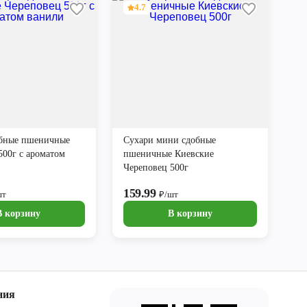
4.7
обные пшеничные
Сухари мини сдобные
500г с ароматом
пшеничные Киевские
Череповец 500г
159.99
шт
₽/шт
В корзину
В корзину
ния