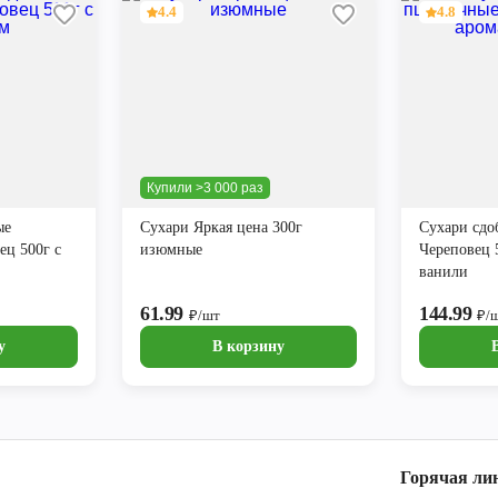
4.4
4.8
Купили >3 000 раз
ые
Сухари Яркая цена 300г
Сухари сд
ц 500г с
изюмные
Череповец 
ванили
61.99
144.99
₽/шт
₽/
у
В корзину
Горячая ли