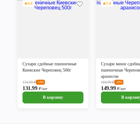
4.6
5.0
Сухари сдобные пшеничные
Сухари мини сдобн
Киевские Череповец 500г
пшеничные Черепове
арахисом
154.99
₽
184.99
₽
-14%
-18%
131.99
149.99
₽/шт
₽/шт
В корзину
В корзин