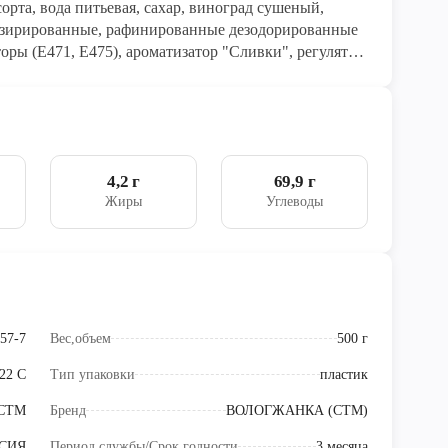
рта, вода питьевая, сахар, виноград сушеный,
низирированные, рафинированные дезодорированные
торы (Е471, Е475), ароматизатор "Сливки", регулятор
на смазку, дрожжи
енная пищевая.
4,2 г
69,9 г
Жиры
Углеводы
57-7
Вес,объем
500 г
+22 С
Тип упаковки
пластик
СТМ
Бренд
ВОЛОГЖАНКА (СТМ)
СИЯ
Период службы/Срок годности
3 месяца