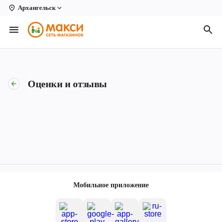
Архангельск
Вологда
Архангельск
Великий Устюг
Оценки и отзывы
Киров
Кирово-Чепецк
Коряжма
Котлас
Новодвинск
Мобильное приложение
Рыбинск
Северодвинск