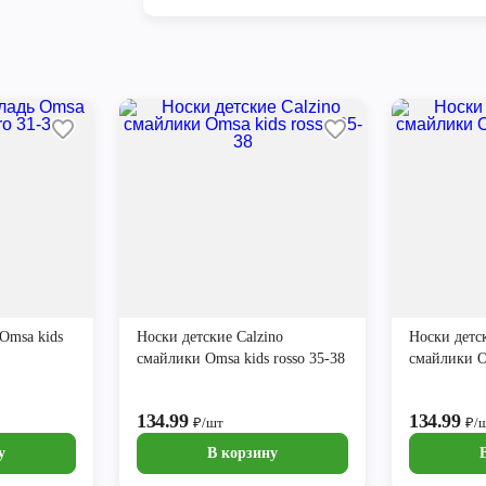
 Omsa kids
Носки детские Calzino
Носки детск
смайлики Omsa kids rosso 35-38
смайлики Om
134.99
134.99
₽/шт
₽/
у
В корзину