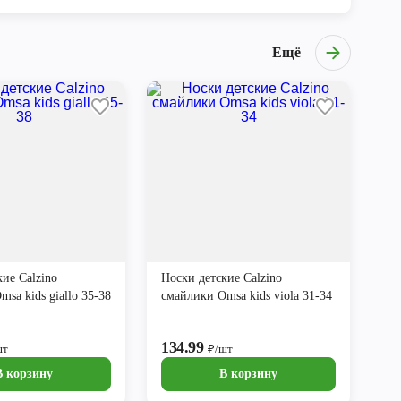
Ещё
ие Calzino
Носки детские Calzino
sa kids giallo 35-38
смайлики Omsa kids viola 31-34
134.99
шт
₽/шт
В корзину
В корзину