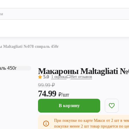
 Maltagliati №078 спираль 450г
Макароны Maltagliati №
5.0
1 оценка
Нет отзывов
99.99
₽
74.99
₽/шт
В корзину
При покупке по карте Макси от 2 шт в чек
покупке менее 2 шт товар продается по це