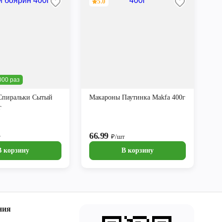
5.0
000 раз
Спиральки Сытый
Макароны Паутинка Makfa 400г
г
66.99
т
₽/шт
В корзину
В корзину
ния