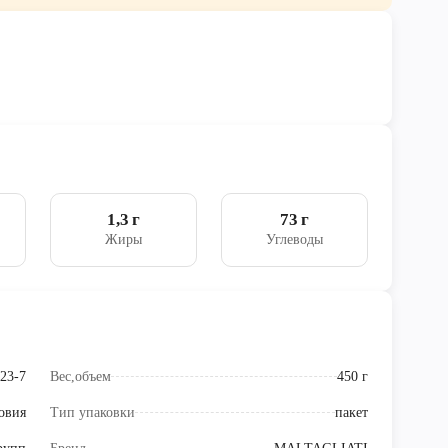
1,3 г
73 г
Жиры
Углеводы
23-7
Вес,объем
450 г
овия
Тип упаковки
пакет