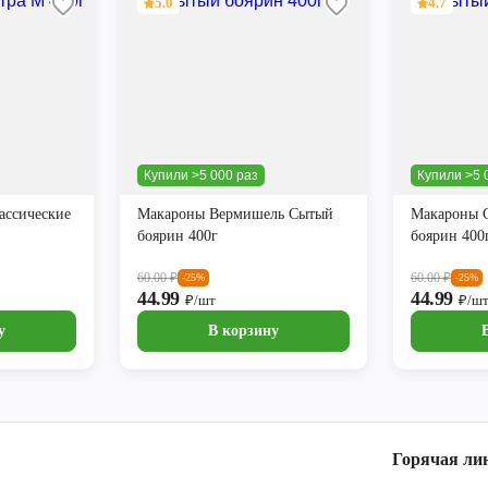
5.0
4.7
Купили >5 000 раз
Купили >5 
ассические
Макароны Вермишель Сытый
Макароны 
боярин 400г
боярин 400
60.00
₽
60.00
₽
-25%
-25%
44.99
44.99
₽/шт
₽/ш
у
В корзину
Горячая ли