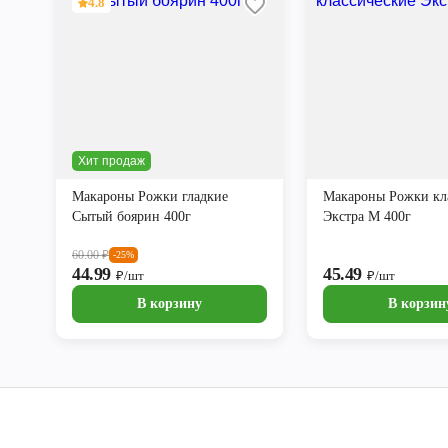
4.8
Хит продаж
Макароны Рожки гладкие
Макароны Рожки кл
Сытый боярин 400г
Экстра М 400г
60.00
₽
-25%
44.99
45.49
₽/шт
₽/шт
В корзину
В корзин