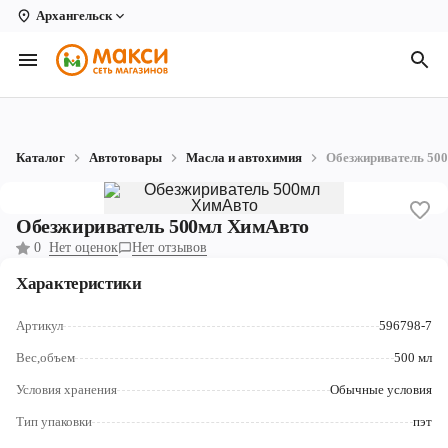
Архангельск
Вологда
Архангельск
Великий Устюг
Каталог
Автотовары
Масла и автохимия
Обезжириватель 50
Киров
Кирово-Чепецк
Обезжириватель 500мл ХимАвто
0
Нет оценок
Нет отзывов
Коряжма
Характеристики
Котлас
Артикул
596798-7
Новодвинск
Вес,объем
500 мл
Рыбинск
Условия хранения
Обычные условия
Северодвинск
Тип упаковки
пэт