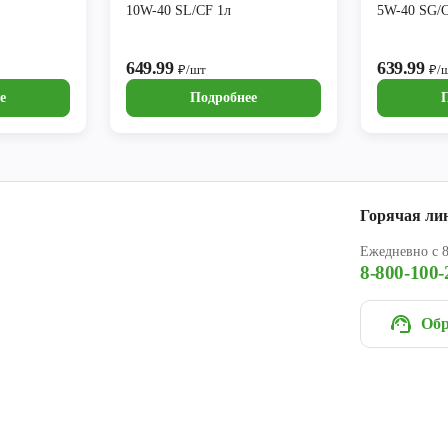
10W-40 SL/CF 1л
5W-40 SG/
649.99
639.99
₽/шт
₽/
е
Подробнее
Горячая ли
Ежедневно с 8
8-800-100-
Обр