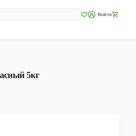
Войти
расный 5кг