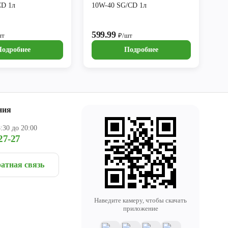
CD 1л
10W-40 SG/CD 1л
599.99
шт
₽/шт
Подробнее
Подробнее
ния
:30 до 20:00
27-27
атная связь
Наведите камеру, чтобы скачать
приложение