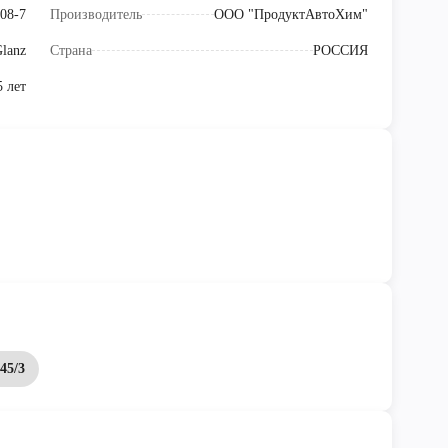
08-7
Производитель
ООО "ПродуктАвтоХим"
lanz
Страна
РОССИЯ
5 лет
45/3