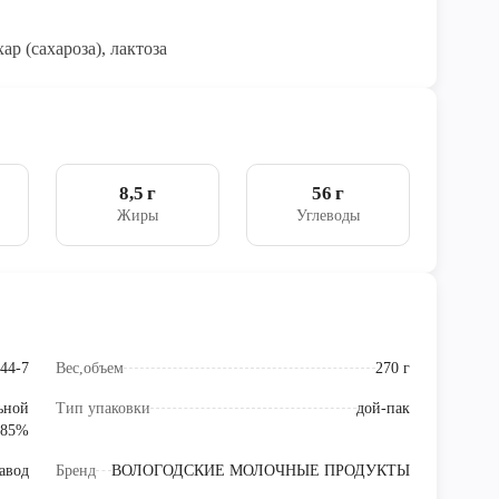
ар (сахароза), лактоза
8,5 г
56 г
Жиры
Углеводы
44-7
Вес,объем
270 г
льной
Тип упаковки
дой-пак
 85%
авод
Бренд
ВОЛОГОДСКИЕ МОЛОЧНЫЕ ПРОДУКТЫ