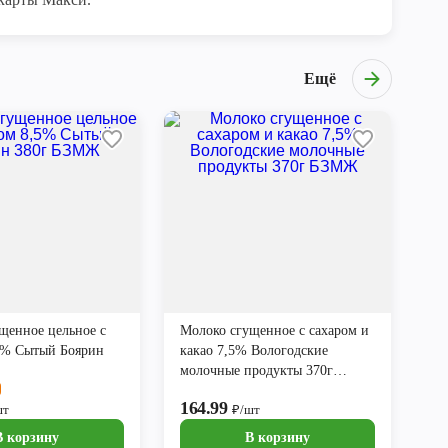
Ещё
щенное цельное с
Молоко сгущенное с сахаром и
5% Сытый Боярин
какао 7,5% Вологодские
молочные продукты 370г
БЗМЖ
164.99
шт
₽/шт
В корзину
В корзину