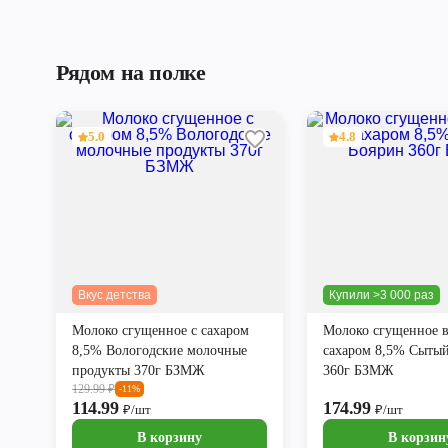
Рядом на полке
5.0
4.8
Вкус детства
Купили >3 000 раз
Молоко сгущенное с сахаром
Молоко сгущенное в
8,5% Вологодские молочные
сахаром 8,5% Сыты
продукты 370г БЗМЖ
360г БЗМЖ
129.99
₽
-11%
114.99
174.99
₽/шт
₽/шт
В корзину
В корзин