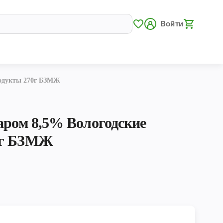
Войти
родукты 270г БЗМЖ
аром 8,5% Вологодские
0г БЗМЖ