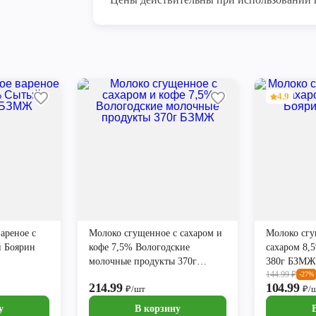
4.9
ареное с
Молоко сгущенное с сахаром и
Молоко сгу
й Боярин
кофе 7,5% Вологодские
сахаром 8,
молочные продукты 370г
380г БЗМЖ
144.99
₽
БЗМЖ
-27%
214.99
104.99
₽/шт
₽/
у
В корзину