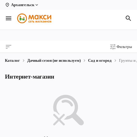
Архангельск
Вологда
Архангельск
Великий Устюг
Фильтры
Киров
Каталог
Дачный сезон (не используем)
Сад и огород
Грунты и
Кирово-Чепецк
Интернет-магазин
Коряжма
Котлас
Новодвинск
Рыбинск
Северодвинск