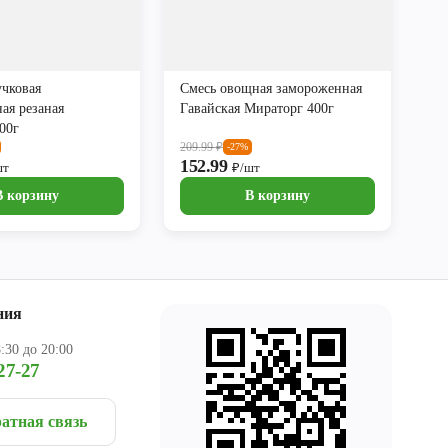
учковая
Смесь овощная замороженная
ая резаная
Гавайская Мираторг 400г
00г
209.99
₽
-27%
152.99
шт
₽/шт
В корзину
В корзину
ния
:30 до 20:00
27-27
атная связь