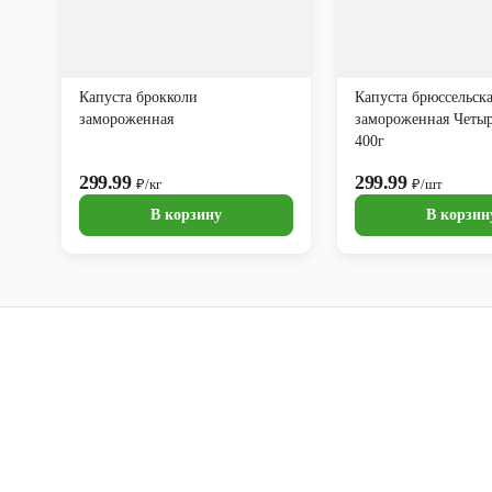
Капуста брокколи
Капуста брюссельск
замороженная
замороженная Четыр
400г
299.99
299.99
₽/кг
₽/шт
В корзину
В корзин