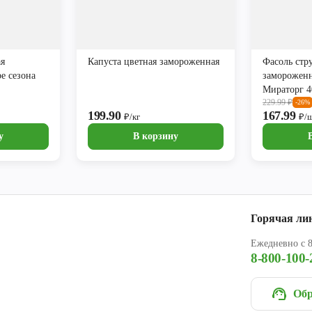
ая
Капуста цветная замороженная
Фасоль стр
е сезона
замороженн
Мираторг 4
229.99
₽
-26%
199.90
167.99
₽/кг
₽/
у
В корзину
Горячая ли
Ежедневно с 8
8-800-100-
Обр