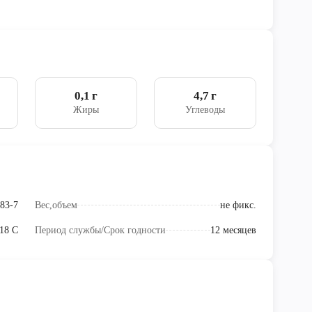
0,1 г
4,7 г
Жиры
Углеводы
83-7
Вес,объем
не фикс.
18 C
Период службы/Срок годности
12 месяцев