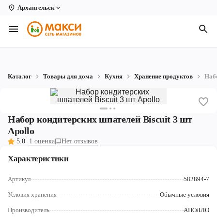
Архангельск
Вологда
Архангельск
Великий Устюг
Каталог
Товары для дома
Кухня
Хранение продуктов
Набо
Киров
Кирово-Чепецк
Набор кондитерских шпателей Biscuit 3 шт
Коряжма
Apollo
5.0
1 оценка
Нет отзывов
Котлас
Характеристики
Новодвинск
Артикул
582894-7
Рыбинск
Условия хранения
Обычные условия
Северодвинск
Производитель
АПОЛЛО