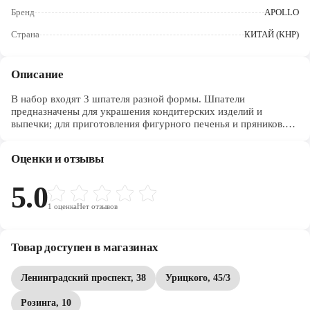
Череповец
Бренд
APOLLO
Ярославль
Страна
КИТАЙ (КНР)
Описание
В набор входят 3 шпателя разной формы. Шпатели
предназначены для украшения кондитерских изделий и
выпечки; для приготовления фигурного печенья и пряников.
Шпатели прекрасно подойдут для нанесения и выравнивания
крема на поверхности торта, для распределения начинки
Оценки и отзывы
пирога или пиццы. Изделия не царапают антипригарное,
тефлоновое, керамическое покрытие посуды. Шпатели не
имеют стыков и соединений, благодаря этому пища не
5.0
застревает на их поверхности и процесс ухода становится
1
оценка
Нет отзывов
легким и эффективным. У каждого изделия есть петля для
подвешивания в любое место на кухне. Материалы
изготовления: пищевой пластик PP.
Товар доступен в магазинах
Размер лопаток:11,5*8 см, 11,8*8,5 см, 11*7,5 см.
Ленинградский проспект, 38
Урицкого, 45/3
Розинга, 10