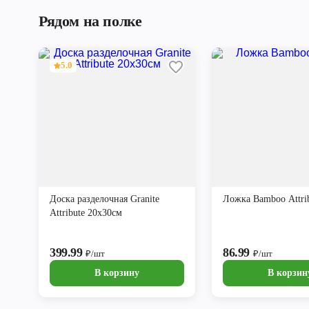
Рядом на полке
5.0
Доска разделочная Granite
Ложка Bamboo Attri
Attribute 20х30см
399.99
86.99
₽/шт
₽/шт
В корзину
В корзин