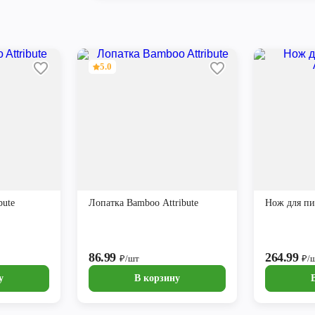
5.0
bute
Лопатка Bamboo Attribute
Нож для пиц
86.99
264.99
₽/шт
₽/
у
В корзину