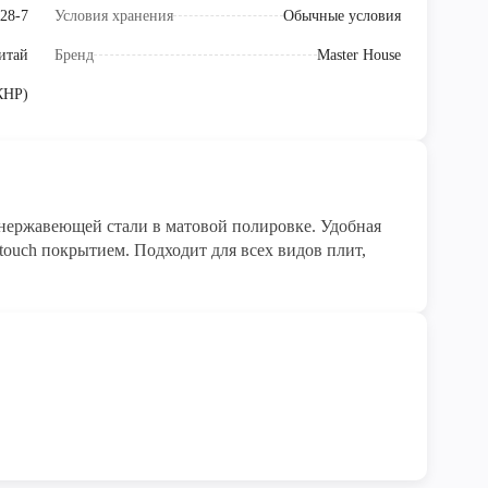
28-7
Условия хранения
Обычные условия
итай
Бренд
Master House
КНР)
 нержавеющей стали в матовой полировке. Удобная
-touch покрытием. Подходит для всех видов плит,
ая сталь марки 18/10