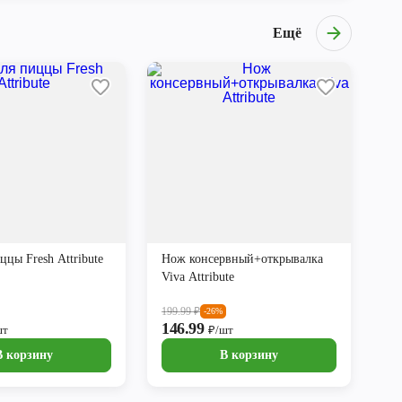
Ещё
цы Fresh Attribute
Нож консервный+открывалка
Viva Attribute
199.99
₽
-26%
146.99
шт
₽/шт
В корзину
В корзину