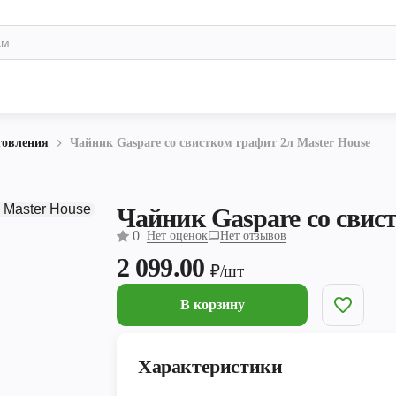
товления
Чайник Gaspare со свистком графит 2л Master House
Чайник Gaspare со свис
0
Нет оценок
Нет отзывов
2 099.00
₽/шт
В корзину
Характеристики