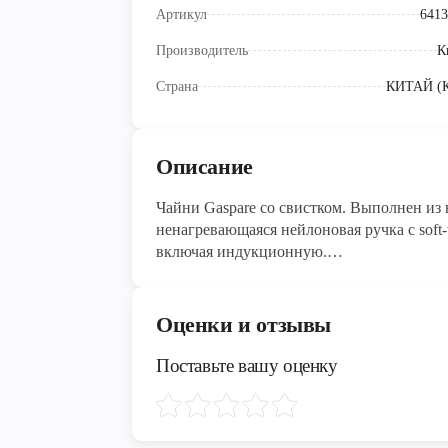
Артикул
6413
Производитель
К
Страна
КИТАЙ (
Описание
Чайни Gaspare со свистком. Выполнен из
ненагревающаяся нейлоновая ручка с soft
включая индукционную.
Материал: высококачественная нержавеющ
Капсулированное дно 3мм.
Оценки и отзывы
Поставьте вашу оценку