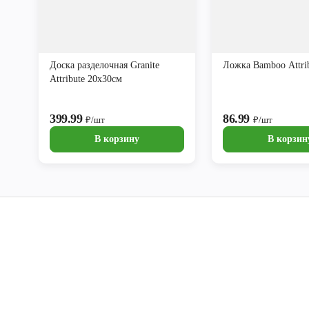
Доска разделочная Granite
Ложка Bamboo Attri
Attribute 20х30см
399.99
86.99
₽/шт
₽/шт
В корзину
В корзин