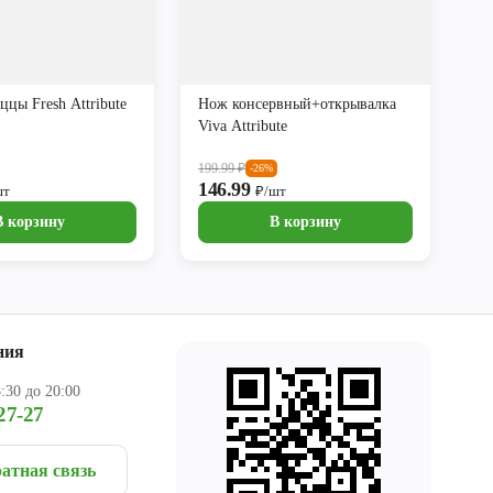
цы Fresh Attribute
Нож консервный+открывалка
Viva Attribute
199.99
₽
-26%
146.99
шт
₽/шт
В корзину
В корзину
ния
:30 до 20:00
27-27
атная связь