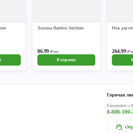
bute
Лопатка Bamboo Attribute
Нож для пиц
86.99
264.99
₽/шт
₽/
у
В корзину
Горячая ли
Ежедневно с 8
8-800-100-
Обр