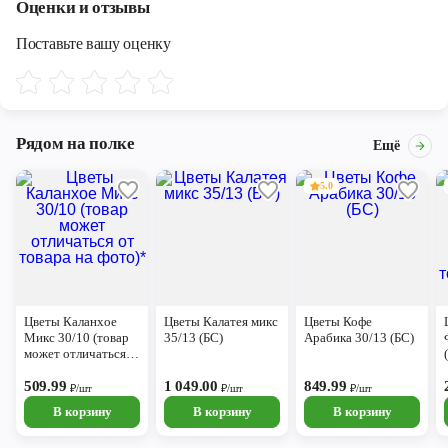
Оценки и отзывы
Череповец
Поставьте вашу оценку
Ярославль
Рядом на полке
Ещё
5.0
Цветы Каланхое
Цветы Калатея микс
Цветы Кофе
Микс 30/10 (товар
35/13 (БС)
Арабика 30/13 (БС)
может отличаться
от товара на фото)*
509.99
1 049.00
849.99
₽/шт
₽/шт
₽/шт
В корзину
В корзину
В корзину