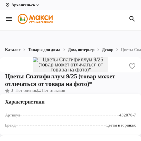
Архангельск
Вологда
Архангельск
Великий Устюг
Каталог
Товары для дома
Дом, интерьер
Декор
Цветы Спа
Киров
Кирово-Чепецк
Цветы Спатифиллум 9/25 (товар может
Коряжма
отличаться от товара на фото)*
0
Нет оценок
Нет отзывов
Котлас
Характеристики
Новодвинск
Артикул
432070-7
Рыбинск
Бренд
цветы в горшках
Северодвинск