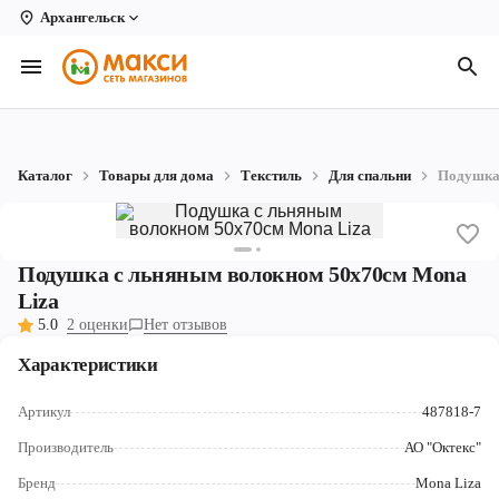
Архангельск
Вологда
Архангельск
Великий Устюг
Каталог
Товары для дома
Текстиль
Для спальни
Подушка 
Киров
Кирово-Чепецк
Подушка с льняным волокном 50х70см Mona
Коряжма
Liza
5.0
2 оценки
Нет отзывов
Котлас
Характеристики
Новодвинск
Артикул
487818-7
Рыбинск
Производитель
АО "Октекс"
Северодвинск
Бренд
Mona Liza