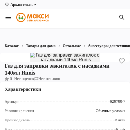
Архангельск
Вологда
Архангельск
Великий Устюг
Каталог
Товары для дома
Остальное
Аксессуары для техники
Киров
Кирово-Чепецк
Газ для заправки зажигалок с насадками
140мл Runis
Коряжма
0
Нет оценок
Нет отзывов
Котлас
Характеристики
Новодвинск
Артикул
620700-7
Рыбинск
Условия хранения
Обычные условия
Производитель
Китай
Северодвинск
Бренд
Runis