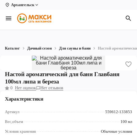
Архангельск
Вологда
Архангельск
Великий Устюг
Каталог
Дачный сезон
Для сауны и бани
Настой ароматически
Киров
Кирово-Чепецк
Настой ароматический для бани Главбаня
Коряжма
100мл липа и береза
0
Нет оценок
Нет отзывов
Котлас
Характеристики
Новодвинск
Артикул
559612-133853
Рыбинск
Вес,объем
100 мл
Северодвинск
Условия хранения
Обычные условия