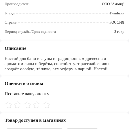
Череповец
Производитель
ООО "Амонд"
Бренд
ГлавБаня
Ярославль
Страна
РОССИЯ
Период службы/Срок годности
3 года
Описание
Настой для бани и сауны с традиционным древесным
ароматом липы и берёзы, способствует расслаблению и
создаёт особую, тёплую, атмосферу в парной. Настой
предназначен для запаривания веников и подачи, в
разбавленном с водой виде, на каменку и деревянные
Оценки и отзывы
поверхности.
Поставьте вашу оценку
Товар доступен в магазинах