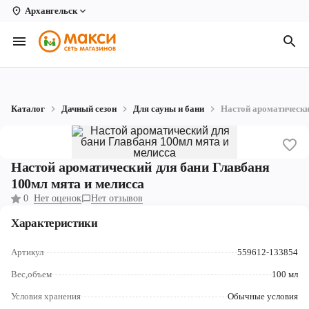
Архангельск
Вологда
Архангельск
Великий Устюг
Каталог
Дачный сезон
Для сауны и бани
Настой ароматически
Киров
Кирово-Чепецк
Настой ароматический для бани Главбаня
Коряжма
100мл мята и мелисса
0
Нет оценок
Нет отзывов
Котлас
Характеристики
Новодвинск
Артикул
559612-133854
Рыбинск
Вес,объем
100 мл
Северодвинск
Условия хранения
Обычные условия