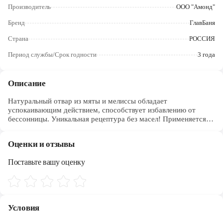
Череповец
Производитель
ООО "Амонд"
Бренд
ГлавБаня
Ярославль
Страна
РОССИЯ
Период службы/Срок годности
3 года
Описание
Натуральный отвар из мяты и мелиссы обладает
успокаивающим действием, способствует избавлению от
бессонницы. Уникальная рецептура без масел! Применяется
для ароматизации парной и запаривания веников.
Оценки и отзывы
Поставьте вашу оценку
Условия