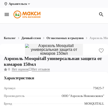
Архангельск
Вологда
Архангельск
Великий Устюг
Каталог
Дачный сезон
От насекомых и грызунов
Аэрозоль Mo
Киров
Кирово-Чепецк
Аэрозоль Mosquitall универсальная защита от
Коряжма
комаров 150мл
0
Нет оценок
Нет отзывов
Котлас
Характеристики
Новодвинск
Артикул
75825-7
Рыбинск
Производитель
ООО "Аэрозоль Новомосковск"
Северодвинск
Бренд
MOSQUITALL