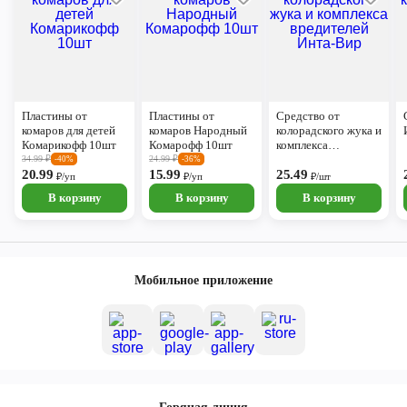
Пластины от
Пластины от
Средство от
комаров для детей
комаров Народный
колорадского жука и
Комарикофф 10шт
Комарофф 10шт
комплекса
вредителей Инта-
34.99
₽
24.99
₽
-40%
-36%
20.99
15.99
Вир
25.49
₽/уп
₽/уп
₽/шт
В корзину
В корзину
В корзину
Мобильное приложение