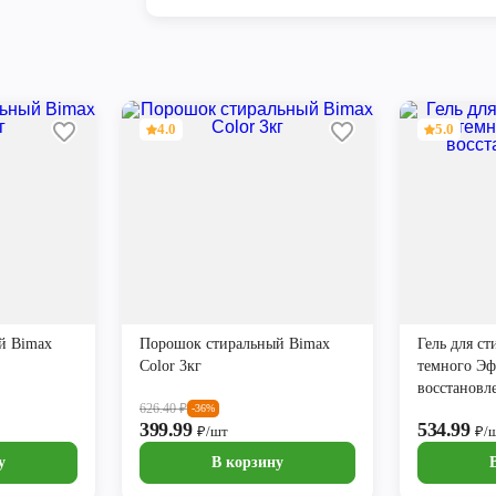
4.0
5.0
й Bimax
Порошок стиральный Bimax
Гель для ст
Color 3кг
темного Эф
восстановл
626.40
₽
-36%
399.99
534.99
₽/шт
₽/
у
В корзину