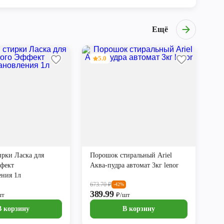
Ещё
5.0
ирки Ласка для
Порошок стиральный Ariel
фект
Аква-пудра автомат 3кг lenor
ения 1л
673.70
₽
-42%
389.99
шт
₽/шт
В корзину
В корзину