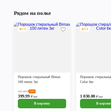
Рядом на полке
5.0
5.0
Порошок стиральный Bimax
Порошок стиральны
100 пятен 3кг
Color 6кг
547.40
₽
-26%
399.99
1 030.00
₽/шт
₽/шт
В корзину
В корзин