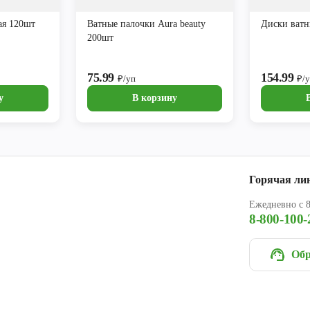
ая 120шт
Ватные палочки Aura beauty
Диски ватн
200шт
75.99
154.99
₽/уп
₽/
у
В корзину
Горячая ли
Ежедневно с 8
8-800-100-
Обр