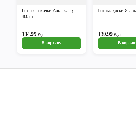
Ватные палочки Aura beauty
Ватные диски Я сам
400шт
134.99
139.99
₽/уп
₽/уп
В корзину
В корзин