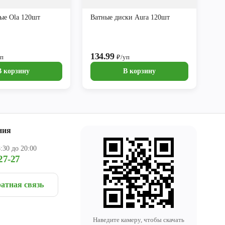
ые Ola 120шт
Ватные диски Aura 120шт
134.99
уп
₽/уп
В корзину
В корзину
ния
:30 до 20:00
27-27
атная связь
Наведите камеру, чтобы скачать