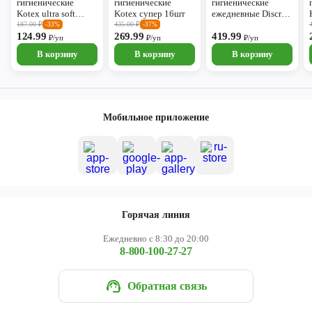
гигиенические
гигиенические
гигиенические
Kotex ultra soft
Kotex супер 16шт
ежедневные Discreet
нормал 10шт
Deo multiform 60шт
187.00
₽
435.00
₽
-33%
-37%
124.99
269.99
419.99
₽/уп
₽/уп
₽/уп
В корзину
В корзину
В корзину
Мобильное приложение
Горячая линия
Ежедневно с 8:30 до 20:00
8-800-100-27-27
Обратная связь