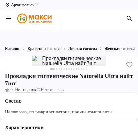
Архангельск
Вологда
Архангельск
Великий Устюг
Каталог
Красота и гигиена
Личная гигиена
Женская гигиена
Киров
Кирово-Чепецк
Прокладки гигиенические Naturella Ultra найт
Коряжма
7шт
0
Нет оценок
Нет отзывов
Котлас
Состав
Новодвинск
Целлюлоза, полиакрилат натрия, прочие компоненты
Рыбинск
Характеристики
Северодвинск