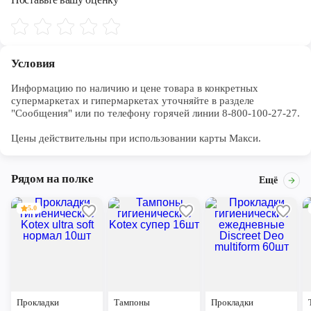
обильных выделениях в ночное время. • Гигиенические
прокладки обеспечивают защиту и заботятся о самой
деликатной коже. • Содержат успокаивающий лосьон
Dermacrem, который покрывает кожу тонким защитным слоем
и предотвращает раздражение. • Необычайно мягкий верхний
Условия
слой с эксклюзивной впитывающей системой для защиты от
протеканий. • Гигиенические прокладки с легким ароматом
Информацию по наличию и цене товара в конкретных 
ромашки помогают справиться с неприятным запахом во
супермаркетах и гипермаркетах уточняйте в разделе 
время менструации. • Толщина 2 мм для комфорта и свободы
"Сообщения" или по телефону горячей линии 8-800-100-27-27. 

движений. • Гигиенические прокладки в индивидуальной
упаковке для удобства защиты и ухода в дороге.
Цены действительны при использовании карты Макси.
Рядом на полке
Ещё
5.0
Прокладки
Тампоны
Прокладки