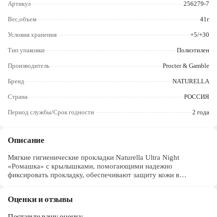
Артикул
256279-7
Череповец
Вес,объем
41г
Ярославль
Условия хранения
+5/+30
Тип упаковки
Полиэтилен
Производитель
Procter & Gamble
Бренд
NATURELLA
Страна
РОССИЯ
Период службы/Срок годности
2 года
Описание
Мягкие гигиенические прокладки Naturella Ultra Night
«Ромашка» с крылышками, помогающими надежно
фиксировать прокладку, обеспечивают защиту кожи в
интимной зоне в ночное время при обильных выделениях. •
Заботятся о вашей коже, одобрены дерматологами. • Более
Оценки и отзывы
длинная задняя часть (по сравнению с прокладками Naturella
Ultra Normal и Maxi) для дополнительной защиты при
Поставьте вашу оценку