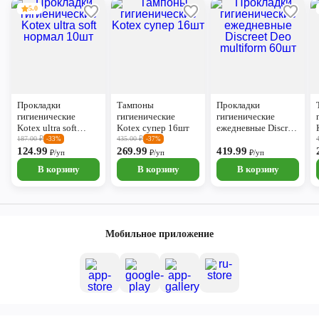
5.0
Прокладки
Тампоны
Прокладки
гигиенические
гигиенические
гигиенические
Kotex ultra soft
Kotex супер 16шт
ежедневные Discreet
нормал 10шт
Deo multiform 60шт
187.00
₽
435.00
₽
-33%
-37%
124.99
269.99
419.99
₽/уп
₽/уп
₽/уп
В корзину
В корзину
В корзину
Мобильное приложение