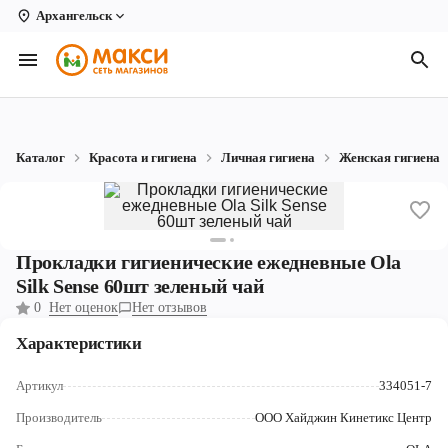
Архангельск
Вологда
Архангельск
Великий Устюг
Каталог
Красота и гигиена
Личная гигиена
Женская гигиена
Киров
Кирово-Чепецк
Коряжма
Прокладки гигиенические ежедневные Ola
Silk Sense 60шт зеленый чай
Котлас
0
Нет оценок
Нет отзывов
Новодвинск
Характеристики
Рыбинск
Артикул
334051-7
Северодвинск
Производитель
ООО Хайджин Кинетикс Центр