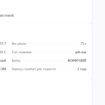
листовой
57-7
Вес,объем
75 г
+25 C
Тип упаковки
дой-пак
уций
Бренд
КОНФУЦИЙ
СИЯ
Период службы/Срок годности
2 года