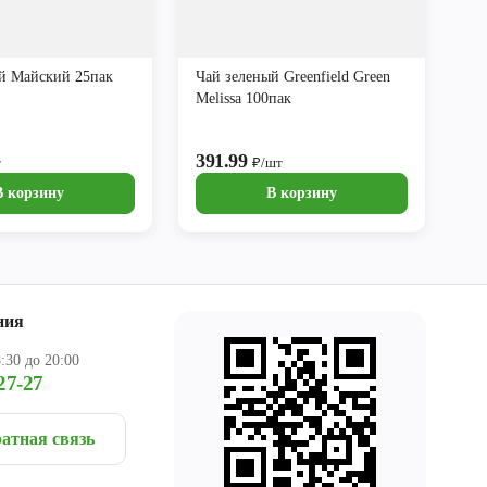
й Майский 25пак
Чай зеленый Greenfield Green
Melissa 100пак
391.99
т
₽/шт
В корзину
В корзину
ния
:30 до 20:00
27-27
атная связь