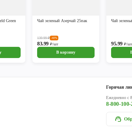
eld Green
Чай зеленый Азерчай 25пак
Чай зелены
139.99
₽
-40%
83.99
95.99
₽/шт
₽/ш
у
В корзину
Горячая ли
Ежедневно с 8
8-800-100-
Обр