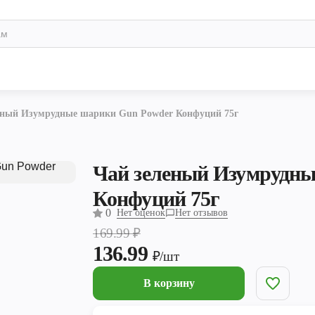
еный Изумрудные шарики Gun Powder Конфуций 75г
Чай зеленый Изумрудны
Конфуций 75г
0
Нет оценок
Нет отзывов
169.99
₽
136.99
₽/шт
В корзину