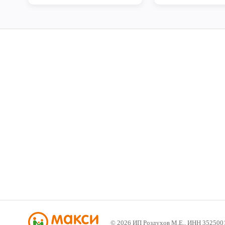
©
2026
ИП Роздухов М.Е., ИНН 352500