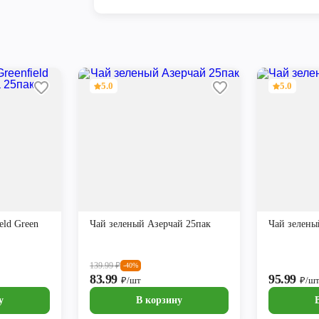
5.0
5.0
eld Green
Чай зеленый Азерчай 25пак
Чай зелены
139.99
₽
-40%
83.99
95.99
₽/шт
₽/ш
у
В корзину