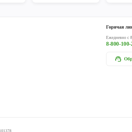
Горячая ли
Ежедневно с 8
8-800-100-
Обр
101378