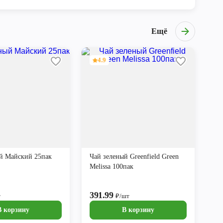
Ещё
4.9
й Майский 25пак
Чай зеленый Greenfield Green
Melissa 100пак
391.99
т
₽/шт
В корзину
В корзину