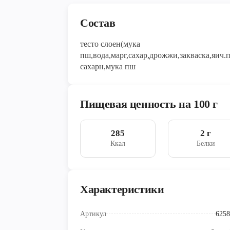
Состав
тесто слоен(мука
пш,вода,марг,сахар,дрожжи,закваска,яич.
сахарн,мука пш
Пищевая ценность на 100 г
285
2 г
Ккал
Белки
Характеристики
Артикул
6258