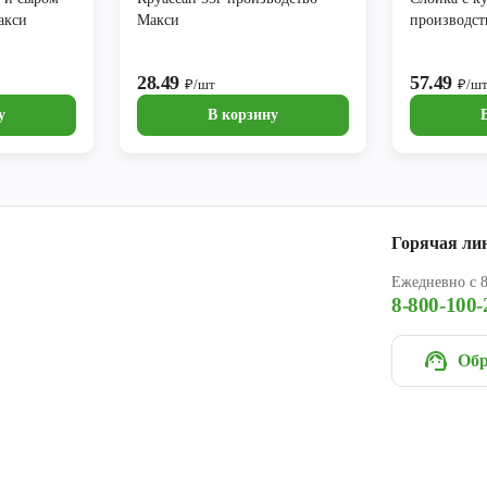
акси
Макси
производст
28.49
57.49
₽/шт
₽/ш
у
В корзину
Горячая ли
Ежедневно с 8
8-800-100-
Обр