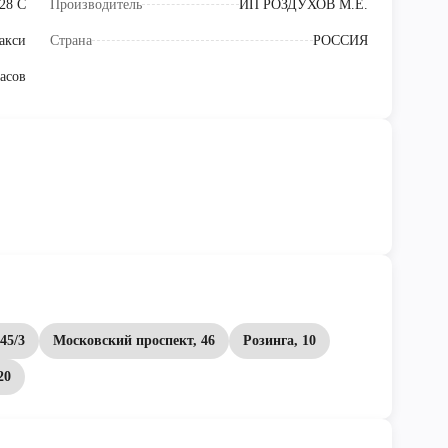
+28 С
Производитель
ИП РОЗДУХОВ М.Е.
акси
Страна
РОССИЯ
часов
45/3
Московский проспект, 46
Розинга, 10
20