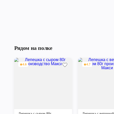
Рядом на полке
4.6
4.7
Лепешка с сыром 80г
Лепешка с ветчиной