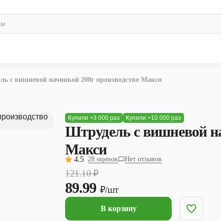
ль с вишневой начинкой 200г производство Макси
Купили >3 000 раз
Купили >10 000 раз
Штрудель с вишневой на
Макси
4.5
28 оценок
Нет отзывов
121.10
₽
89.99
₽/шт
В корзину