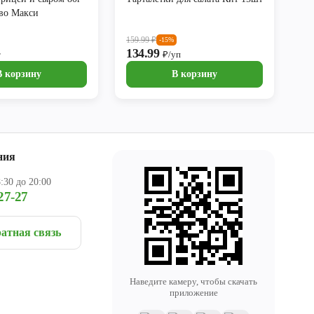
во Макси
159.99
₽
-15%
134.99
т
₽/уп
В корзину
В корзину
ния
:30 до 20:00
27-27
атная связь
Наведите камеру, чтобы скачать
приложение