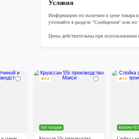
Условия
Информацию по наличию и цене товара в 
уточняйте в разделе "Сообщения" или по т
Цены действительны при использовании 
4.8
4.6
Хит продаж
Купили >5 
 и сыром
Круассан 55г производство
Слойка с к