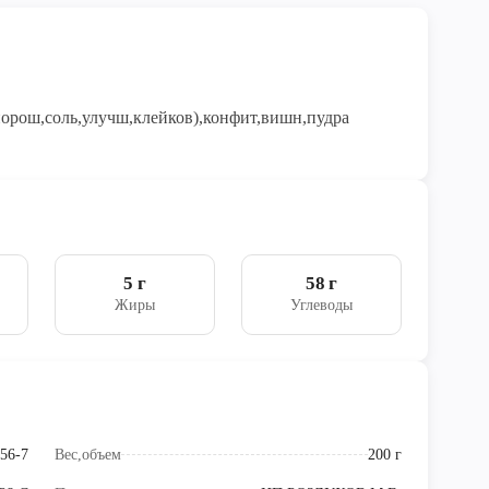
порош,соль,улучш,клейков),конфит,вишн,пудра
5 г
58 г
Жиры
Углеводы
56-7
Вес,объем
200 г