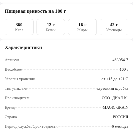
семена кунжута, семена льна, дрожжи, мед пчелиный, мука
Череповец
ржаная ферментированная, соль морская
Пищевая ценность на 100 г
Ярославль
360
12 г
16 г
42 г
Ккал
Белки
Жиры
Углеводы
Характеристики
Артикул
463954-7
Вес,объем
160 г
Условия хранения
от +15 до +21 С
Тип упаковки
картонная коробка
Производитель
ООО "ДИАЛ-К"
Бренд
MAGIC GRAIN
Страна
РОССИЯ
Период службы/Срок годности
6 месяцев