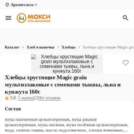
Архангельск
Вологда
Архангельск
Великий Устюг
Каталог
Хлеб и выпечка
Хлебцы
Хлебцы хрустящие Magic gra
Киров
Кирово-Чепецк
Хлебцы хрустящие Magic grain
Коряжма
мультизлаковые с семенами тыквы, льна и
Котлас
кунжута 160г
5.0
1 оценка
Нет отзывов
Новодвинск
Состав
Рыбинск
мука пшеничная цельнозерновая, мука ржаная
Северодвинск
цельнозерновая, мука овсяная, мука полбяная цельнозерновая,
вода, семена тыквы, масло подсолнечное, хлопья ячменные,