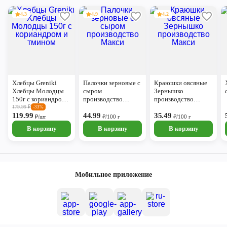
4.3
4.9
4.2
Хлебцы Greniki
Палочки зерновые с
Краюшки овсяные
Хлебцы Молодцы
сыром
Зернышко
150г с кориандром и
производство
производство
тмином
Макси
Макси
179.99
₽
-33%
119.99
44.99
35.49
₽/шт
₽/100 г
₽/100 г
В корзину
В корзину
В корзину
Мобильное приложение