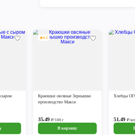
4.2
 сыром
Краюшки овсяные Зернышко
Хлебцы ОГО
и
производство Макси
35.49
51.49
₽/100 г
₽/ш
у
В корзину