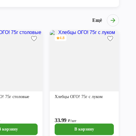
Ещё
4.8
! 75г столовые
Хлебцы ОГО! 75г с луком
33.99
т
₽/шт
В корзину
В корзину