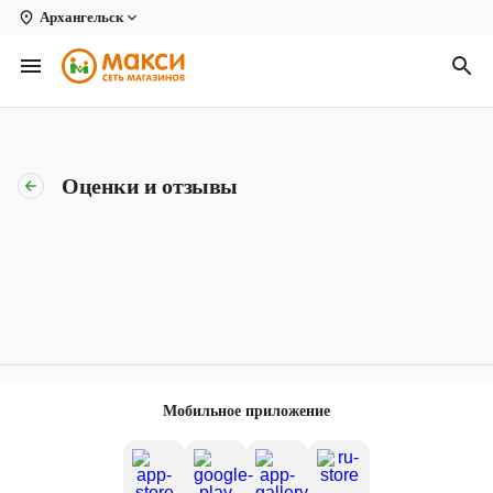
Архангельск
Вологда
Архангельск
Великий Устюг
Оценки и отзывы
Киров
Кирово-Чепецк
Коряжма
Котлас
Новодвинск
Мобильное приложение
Рыбинск
Северодвинск