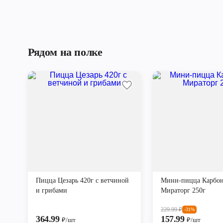
Рядом на полке
Пицца Цезарь 420г с ветчиной
Мини-пицца Карбон
и грибами
Мираторг 250г
229.99
₽
-31%
364.99
157.99
₽/шт
₽/шт