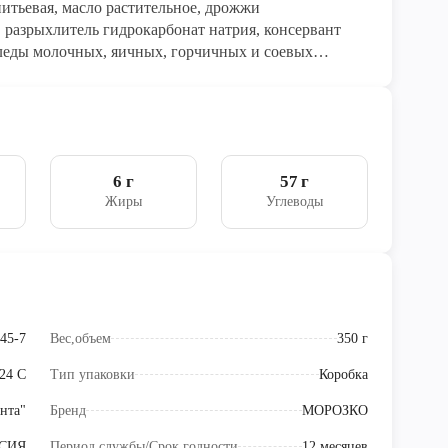
питьевая, масло растительное, дрожжи
, разрыхлитель гидрокарбонат натрия, консервант
следы молочных, яичных, горчичных и соевых
6 г
57 г
Жиры
Углеводы
45-7
Вес,объем
350 г
 24 C
Тип упаковки
Коробка
нта"
Бренд
МОРОЗКО
СИЯ
Период службы/Срок годности
12 месяцев