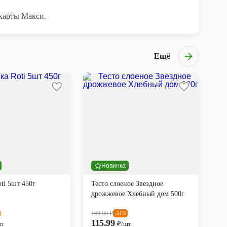
карты Макси.
Ещё
Новинка
ti 5шт 450г
Тесто слоеное Звездное
дрожжевое Хлебный дом 500г
169.99
₽
-31%
115.99
уп
₽/шт