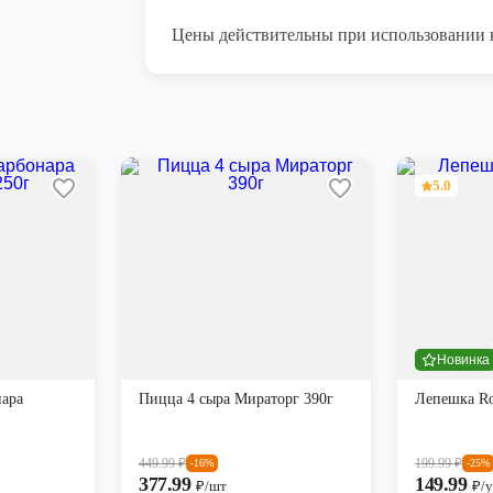
Цены действительны при использовании 
5.0
Новинка
ара
Пицца 4 сыра Мираторг 390г
Лепешка Ro
449.99
₽
199.99
₽
-16%
-25%
377.99
149.99
₽/шт
₽/