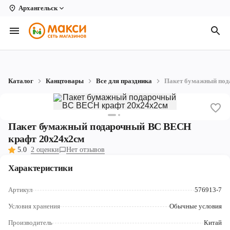
Архангельск
Вологда
Архангельск
Великий Устюг
Каталог
Канцтовары
Все для праздника
Пакет бумажный под
Киров
Кирово-Чепецк
Пакет бумажный подарочный BC ВЕСН
Коряжма
крафт 20x24x2см
5.0
2 оценки
Нет отзывов
Котлас
Характеристики
Новодвинск
Артикул
576913-7
Рыбинск
Условия хранения
Обычные условия
Северодвинск
Производитель
Китай