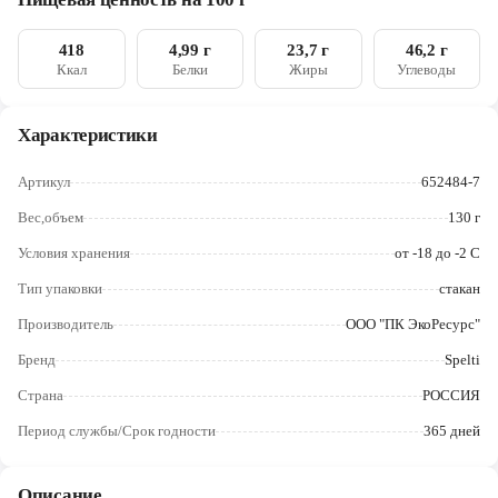
кислота (витамин С)
Череповец
418
4,99 г
23,7 г
46,2 г
Ярославль
Ккал
Белки
Жиры
Углеводы
Характеристики
Артикул
652484-7
Вес,объем
130 г
Условия хранения
от -18 до -2 С
Тип упаковки
стакан
Производитель
ООО "ПК ЭкоРесурс"
Бренд
Spelti
Страна
РОССИЯ
Период службы/Срок годности
365 дней
Описание