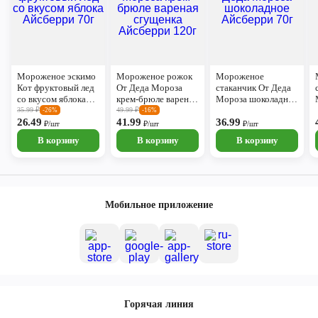
Мороженое эскимо
Мороженое рожок
Мороженое
Кот фруктовый лед
От Деда Мороза
стаканчик От Деда
со вкусом яблока
крем-брюле вареная
Мороза шоколадное
Айсберри 70г
сгущенка Айсберри
Айсберри 70г
35.99
₽
49.99
₽
-26%
-16%
26.49
120г
41.99
36.99
₽/шт
₽/шт
₽/шт
В корзину
В корзину
В корзину
Мобильное приложение
Горячая линия