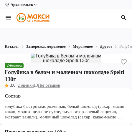
Архангельск
Вологда
Архангельск
Великий Устюг
Каталог
Заморозка, мороженое
Мороженое
Другое
Голуби
Киров
Кирово-Чепецк
Новинка
Голубика в белом и молочном шоколаде Spelti
Коряжма
130г
3.0
2 оценки
Нет отзывов
Котлас
Состав
Новодвинск
голубика быстрозамороженная, белый шоколад (сахар, масло
Рыбинск
какао, молоко цельное сухое, эмульгатор-соевый лецитин,
экстракт ванили), молочный шоколад (сахар, какао-масло,
молоко сухое цельное, какао-масса, эмульгатор – лецитин
Северодвинск
соевый, экстракт ванили), антиокислитель - аскорбиновая
Пищевая ценность на 100 г