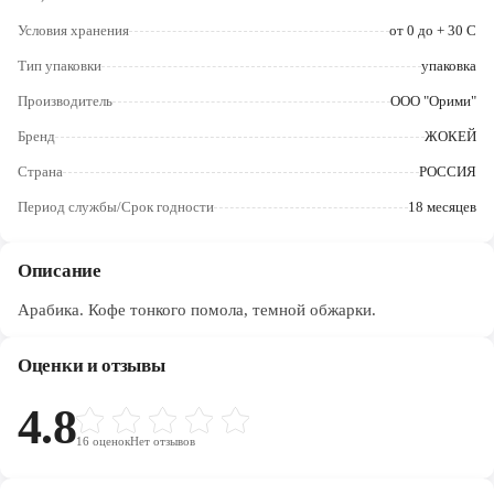
Череповец
Условия хранения
от 0 до + 30 C
Ярославль
Тип упаковки
упаковка
Производитель
ООО "Орими"
Бренд
ЖОКЕЙ
Страна
РОССИЯ
Период службы/Срок годности
18 месяцев
Описание
Арабика. Кофе тонкого помола, темной обжарки.
Оценки и отзывы
4.8
16
оценок
Нет отзывов