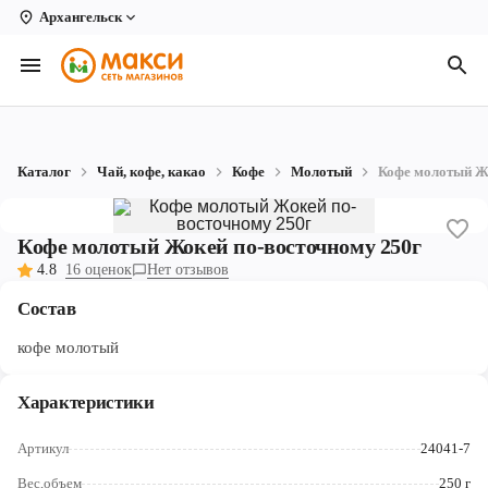
Архангельск
Вологда
Архангельск
Великий Устюг
Каталог
Чай, кофе, какао
Кофе
Молотый
Кофе молотый Жо
Киров
Кирово-Чепецк
Кофе молотый Жокей по-восточному 250г
4.8
16 оценок
Нет отзывов
Коряжма
Состав
Котлас
кофе молотый
Новодвинск
Характеристики
Рыбинск
Артикул
24041-7
Северодвинск
Вес,объем
250 г