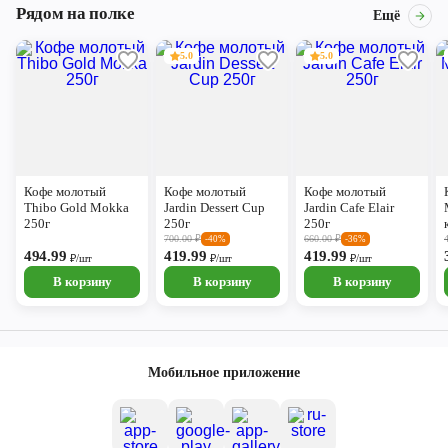
Рядом на полке
Ещё
5.0
5.0
Кофе молотый
Кофе молотый
Кофе молотый
Thibo Gold Mokka
Jardin Dessert Cup
Jardin Cafe Elair
250г
250г
250г
700.00
₽
660.00
₽
-40%
-36%
494.99
419.99
419.99
₽/шт
₽/шт
₽/шт
В корзину
В корзину
В корзину
Мобильное приложение