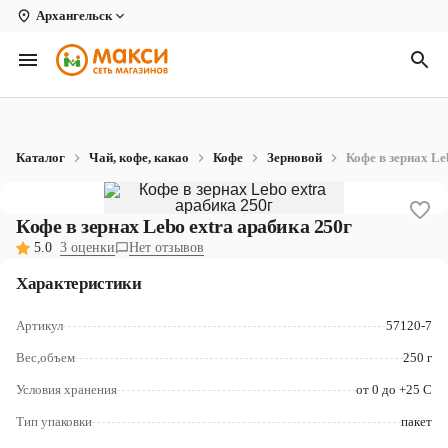
Архангельск
Вологда
Архангельск
Великий Устюг
Каталог
Чай, кофе, какао
Кофе
Зерновой
Кофе в зернах Le
Киров
Кирово-Чепецк
Кофе в зернах Lebo extra арабика 250г
5.0
3 оценки
Нет отзывов
Коряжма
Характеристики
Котлас
Артикул
57120-7
Новодвинск
Вес,объем
250 г
Рыбинск
Условия хранения
от 0 до +25 С
Северодвинск
Тип упаковки
пакет