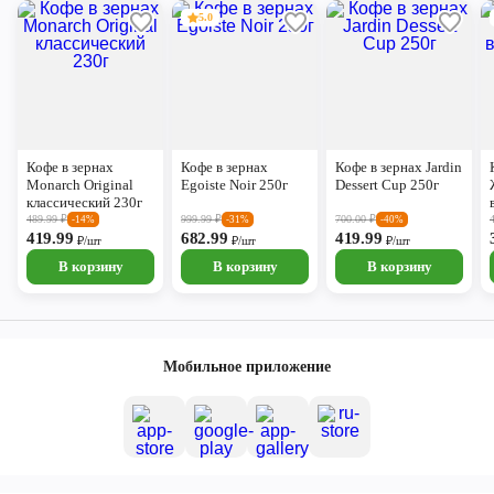
5.0
Кофе в зернах
Кофе в зернах
Кофе в зернах Jardin
Monarch Original
Egoiste Noir 250г
Dessert Cup 250г
классический 230г
489.99
₽
999.99
₽
700.00
₽
-14%
-31%
-40%
419.99
682.99
419.99
₽/шт
₽/шт
₽/шт
В корзину
В корзину
В корзину
Мобильное приложение