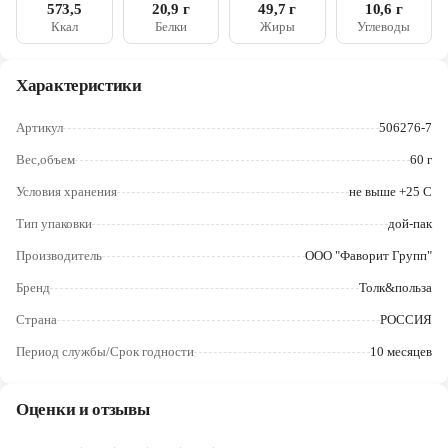
Череповец
573,5
20,9 г
49,7 г
10,6 г
Ккал
Белки
Жиры
Углеводы
Ярославль
Характеристики
Артикул
506276-7
Вес,объем
60 г
Условия хранения
не выше +25 С
Тип упаковки
дой-пак
Производитель
ООО "Фаворит Групп"
Бренд
Толк&польза
Страна
РОССИЯ
Период службы/Срок годности
10 месяцев
Оценки и отзывы