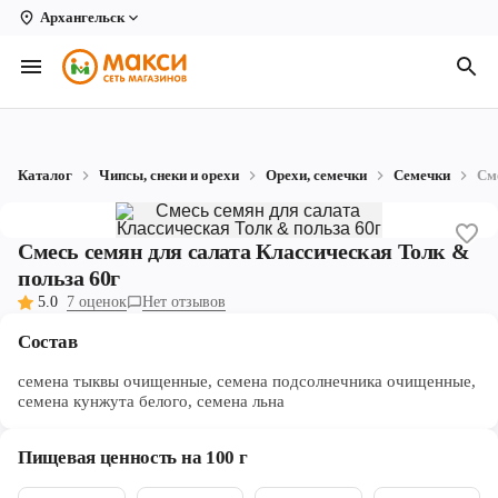
Архангельск
Вологда
Архангельск
Великий Устюг
Каталог
Чипсы, снеки и орехи
Орехи, семечки
Семечки
См
Киров
Кирово-Чепецк
Смесь семян для салата Классическая Толк &
польза 60г
Коряжма
5.0
7 оценок
Нет отзывов
Котлас
Состав
Новодвинск
семена тыквы очищенные, семена подсолнечника очищенные,
семена кунжута белого, семена льна
Рыбинск
Пищевая ценность на 100 г
Северодвинск