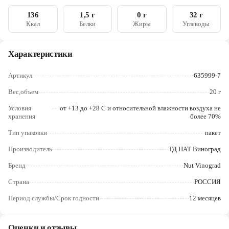
Череповец
136
1,5 г
0 г
32 г
Ккал
Белки
Жиры
Углеводы
Ярославль
Характеристики
Артикул
635999-7
Вес,объем
20 г
Условия
от +13 до +28 C и относительной влажности воздуха не
хранения
более 70%
Тип упаковки
пакет
Производитель
ТД НАТ Виноград
Бренд
Nut Vinograd
Страна
РОССИЯ
Период службы/Срок годности
12 месяцев
Оценки и отзывы