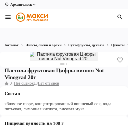
Архангельск
Вологда
Архангельск
Великий Устюг
Каталог
Чипсы, снеки и орехи
Сухофрукты, цукаты
Цукаты
Киров
Кирово-Чепецк
Пастила фруктовая Цифры вишня Nut
Коряжма
Vinograd 20г
0
Нет оценок
Нет отзывов
Котлас
Состав
Новодвинск
яблочное пюре, концентрированный вишневый сок, вода
Рыбинск
питьевая, лимонная кислота, рисовая мука
Северодвинск
Пищевая ценность на 100 г