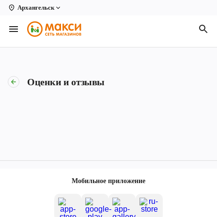
Архангельск
Вологда
Архангельск
Великий Устюг
Оценки и отзывы
Киров
Кирово-Чепецк
Коряжма
Котлас
Новодвинск
Мобильное приложение
Рыбинск
Северодвинск