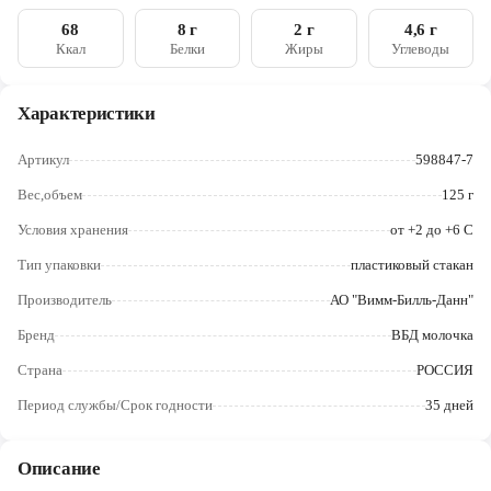
Череповец
68
8 г
2 г
4,6 г
Ккал
Белки
Жиры
Углеводы
Ярославль
Характеристики
Артикул
598847-7
Вес,объем
125 г
Условия хранения
от +2 до +6 С
Тип упаковки
пластиковый стакан
Производитель
АО "Вимм-Билль-Данн"
Бренд
ВБД молочка
Страна
РОССИЯ
Период службы/Срок годности
35 дней
Описание