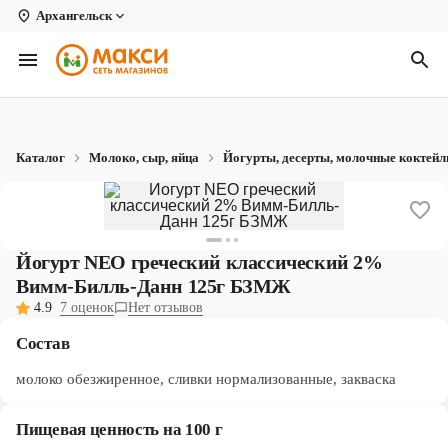
Архангельск
Вологда
Архангельск
Великий Устюг
Каталог
Молоко, сыр, яйца
Йогурты, десерты, молочные коктейл
Киров
Кирово-Чепецк
Коряжма
Йогурт NEO греческий классический 2%
Вимм-Билль-Данн 125г БЗМЖ
Котлас
4.9
7 оценок
Нет отзывов
Новодвинск
Состав
Рыбинск
молоко обезжиренное, сливки нормализованные, закваска
Северодвинск
Пищевая ценность на 100 г