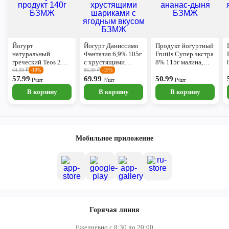
Йогурт
Йогурт Даниссимо
Продукт йогуртный
натуральный
Фантазия 6,9% 105г
Fruttis Супер экстра
греческий Teos 2%
с хрустящими
8% 115г малина,
Савушкин продукт
шариками с
ананас-дыня БЗМЖ
64.99
₽
86.99
₽
-10%
-19%
140г БЗМЖ
57.99
ягодным вкусом
69.99
50.99
₽/шт
₽/шт
₽/шт
БЗМЖ
В корзину
В корзину
В корзину
Мобильное приложение
Горячая линия
Ежедневно с 8:30 до 20:00