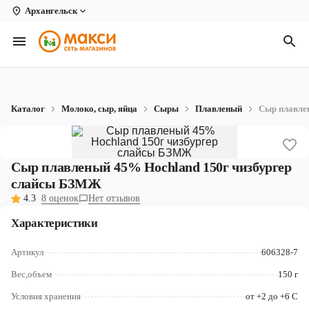
Архангельск
Вологда
Архангельск
Великий Устюг
Каталог
Молоко, сыр, яйца
Сыры
Плавленый
Сыр плавле
Киров
Кирово-Чепецк
Сыр плавленый 45% Hochland 150г чизбургер
Коряжма
слайсы БЗМЖ
4.3
8 оценок
Нет отзывов
Котлас
Характеристики
Новодвинск
Артикул
606328-7
Рыбинск
Вес,объем
150 г
Северодвинск
Условия хранения
от +2 до +6 С