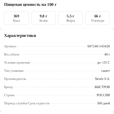
Череповец
Пищевая ценность на 100 г
Ярославль
369
9,8 г
5,5 г
66 г
Ккал
Белки
Жиры
Углеводы
Характеристики
Артикул
607240-143428
Вес,объем
40 г
Условия хранения
до +25 C
Тип упаковки
сашет
Производитель
Nestle S.A.
Бренд
БЫСТРОВ
Страна
РОССИЯ
Период службы/Срок годности
360 дней