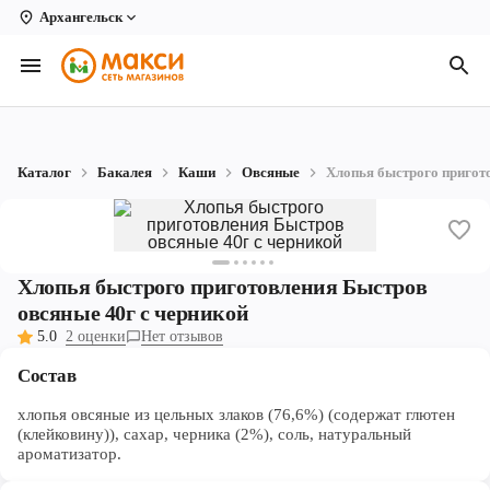
Архангельск
Вологда
Архангельск
Великий Устюг
Каталог
Бакалея
Каши
Овсяные
Хлопья быстрого пригот
Киров
Кирово-Чепецк
Коряжма
Хлопья быстрого приготовления Быстров
овсяные 40г с черникой
Котлас
5.0
2 оценки
Нет отзывов
Новодвинск
Состав
Рыбинск
хлопья овсяные из цельных злаков (76,6%) (содержат глютен
(клейковину)), сахар, черника (2%), соль, натуральный
ароматизатор.
Северодвинск