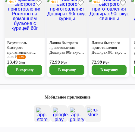
4.7
4.7
5.0
Вермишель
Лапша быстрого
Лапша быстрого
быстрого
приготовления
приготовления
приготовления
Доширак 90г вкус
Доширак 90г вкус
Роллтон на
курицы
свинины
26.99
₽
-12%
домашнем бульоне с
23.49
72.99
72.99
₽/шт
₽/уп
₽/уп
курицей 60г
В корзину
В корзину
В корзину
Мобильное приложение