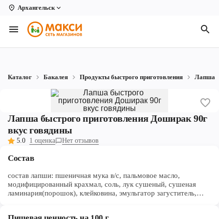
Архангельск
Вологда
Архангельск
Великий Устюг
Каталог
Бакалея
Продукты быстрого приготовления
Лапша
Киров
Кирово-Чепецк
Лапша быстрого приготовления Доширак 90г
Коряжма
вкус говядины
5.0
1 оценка
Нет отзывов
Котлас
Состав
Новодвинск
состав лапши: пшеничная мука в/с, пальмовое масло,
Рыбинск
модифицированный крахмал, соль, лук сушеный, сушеная
ламинария(порошок), клейковина, эмульгатор загуститель,
краситель В-каротин, комплексная пищевая добавка
Северодвинск
"Премикс", экстракт приправы. Бульон-приправа: соль,
Пищевая ценность на 100 г