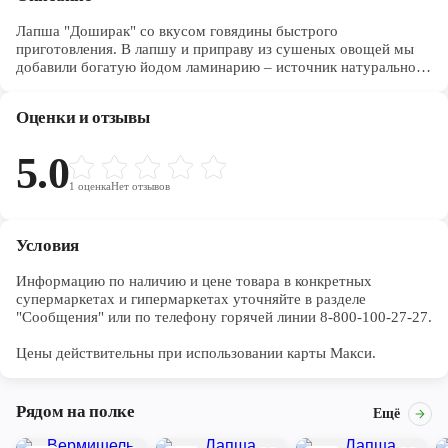
Лапша "Доширак" со вкусом говядины быстрого
приготовления. В лапшу и приправу из сушеных овощей мы
добавили богатую йодом ламинарию – источник натурального
йода. Благодаря высококачественной муке и картофельному
крахмалу из Европы, лапша сохраняет упругость и форму
Оценки и отзывы
после приготовления. Продукция проходит строгий контроль
качества и безопасности абсолютно на всех стадиях
производства.
5.0
1
оценка
Нет отзывов
Условия
Информацию по наличию и цене товара в конкретных 
супермаркетах и гипермаркетах уточняйте в разделе 
"Сообщения" или по телефону горячей линии 8-800-100-27-27. 

Цены действительны при использовании карты Макси.
Рядом на полке
Ещё