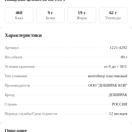
усилитель вкуса(глутамат натрия), ароматизатор идентичный
Череповец
натуральному "говядина", мальтодекстрин, чесночный
порошок, луковый порошок, имбирь, черный перец. Приправа
460
9 г
19 г
62 г
Ярославль
из сушеных овощей: соевый текстурат, лук, морковь, сушеные
Ккал
Белки
Жиры
Углеводы
водоросли(хлопья)
Характеристики
Артикул
1221-4292
Вес,объем
90 г
Условия хранения
от 0 до + 30 C
Тип упаковки
контейнер пластиковый
Производитель
ООО "ДОШИРАК КОЯ"
Бренд
ДОШИРАК
Страна
РОССИЯ
Период службы/Срок годности
12 месяцев
Описание