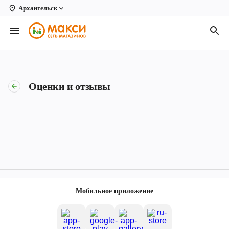
Архангельск
Вологда
Архангельск
Великий Устюг
Оценки и отзывы
Киров
Кирово-Чепецк
Коряжма
Котлас
Новодвинск
Мобильное приложение
Рыбинск
Северодвинск