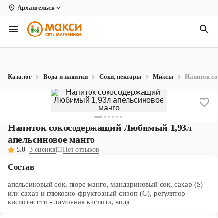
Архангельск
Вологда
Архангельск
Великий Устюг
Каталог
Вода и напитки
Соки, нектары
Миксы
Напиток с
Киров
Кирово-Чепецк
Коряжма
Напиток сокосодержащий Любимый 1,93л
апельсиновое манго
Котлас
5.0
3 оценки
Нет отзывов
Новодвинск
Состав
Рыбинск
апельсиновый сок, пюре манго, мандариновый сок, сахар (S)
или сахар и глюкозно-фруктозный сироп (G), регулятор
кислотности - лимонная кислота, вода
Северодвинск