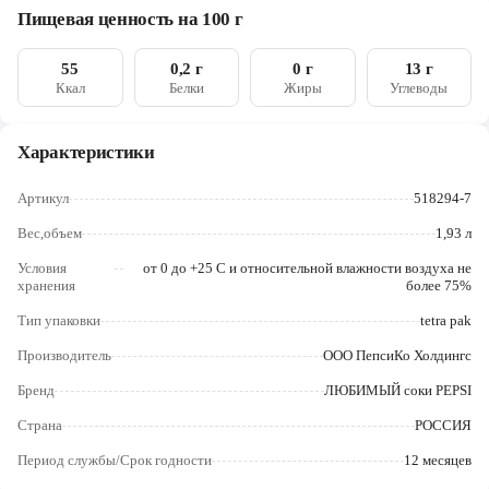
Череповец
Пищевая ценность на 100 г
Ярославль
55
0,2 г
0 г
13 г
Ккал
Белки
Жиры
Углеводы
Характеристики
Артикул
518294-7
Вес,объем
1,93 л
Условия
от 0 до +25 С и относительной влажности воздуха не
хранения
более 75%
Тип упаковки
tetra pak
Производитель
ООО ПепсиКо Холдингс
Бренд
ЛЮБИМЫЙ соки PEPSI
Страна
РОССИЯ
Период службы/Срок годности
12 месяцев