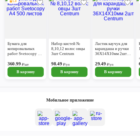
5.0
Бумага для
Набор кистей №
Ластик каучук для
копировальных
8,10,12 волос овцы
карандаша и ручки
работ Svetocopy А4
3шт Centrum
36Х14Х10мм 2шт
500 листов
Centrum
360.99
98.49
29.49
₽/шт
₽/уп
₽/уп
В корзину
В корзину
В корзину
Мобильное приложение