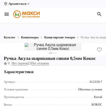
Архангельск
Вологда
Архангельск
Великий Устюг
Каталог
Канцтовары
Канцелярские товары
Ручка Акула шари
Киров
Кирово-Чепецк
Ручка Акула шариковая синяя 0,5мм Кокос
Коряжма
0
Нет оценок
Нет отзывов
Котлас
Характеристики
Новодвинск
Артикул
612229-7
Рыбинск
Условия хранения
Обычные условия
Производитель
Китай
Северодвинск
Бренд
КОКОС