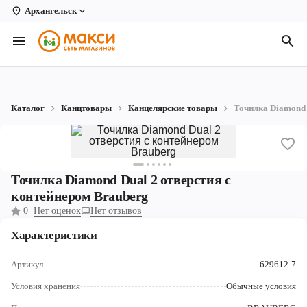
Архангельск
Вологда
Архангельск
Великий Устюг
Каталог
Канцтовары
Канцелярские товары
Точилка Diamond 
Киров
Кирово-Чепецк
Коряжма
Точилка Diamond Dual 2 отверстия с
контейнером Brauberg
Котлас
0
Нет оценок
Нет отзывов
Новодвинск
Характеристики
Рыбинск
Артикул
629612-7
Северодвинск
Условия хранения
Обычные условия