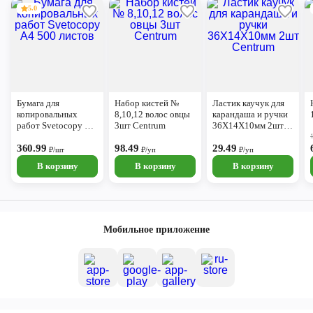
5.0
Бумага для
Набор кистей №
Ластик каучук для
копировальных
8,10,12 волос овцы
карандаша и ручки
работ Svetocopy А4
3шт Centrum
36Х14Х10мм 2шт
500 листов
Centrum
360.99
98.49
29.49
₽/шт
₽/уп
₽/уп
В корзину
В корзину
В корзину
Мобильное приложение